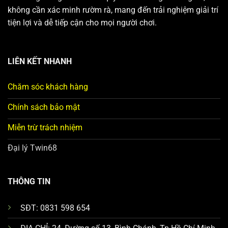
không cần xác minh rườm rà, mang đến trải nghiệm giải trí
tiện lợi và dễ tiếp cận cho mọi người chơi.
LIÊN KẾT NHANH
Chăm sóc khách hàng
Chính sách bảo mật
Miễn trừ trách nhiệm
Đại lý Twin68
THÔNG TIN
SĐT: 0831 598 654