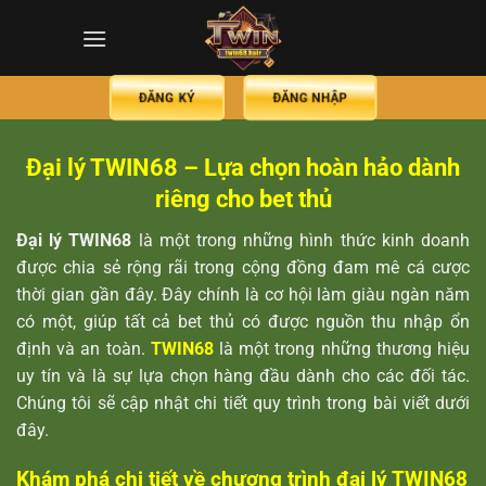
ĐĂNG KÝ
ĐĂNG NHẬP
Đại lý TWIN68 – Lựa chọn hoàn hảo dành
riêng cho bet thủ
Đại lý TWIN68
là một trong những hình thức kinh doanh
được chia sẻ rộng rãi trong cộng đồng đam mê cá cược
thời gian gần đây. Đây chính là cơ hội làm giàu ngàn năm
có một, giúp tất cả bet thủ có được nguồn thu nhập ổn
định và an toàn.
TWIN68
là một trong những thương hiệu
uy tín và là sự lựa chọn hàng đầu dành cho các đối tác.
Chúng tôi sẽ cập nhật chi tiết quy trình trong bài viết dưới
đây.
Khám phá chi tiết về chương trình đại lý TWIN68