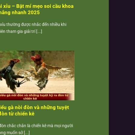
i xỉu – Bật mí mẹo soi cầu khoa
thắng nhanh 2025
 xỉu thường được nhắc đến nhiều khi
ên tham gia giải trí [...]
iểu gà nòi đòn và những tuyệt
đòn từ chiến kê
đòn chắc chắn là chiến kê mà mọi người
ng muốn sở [...]