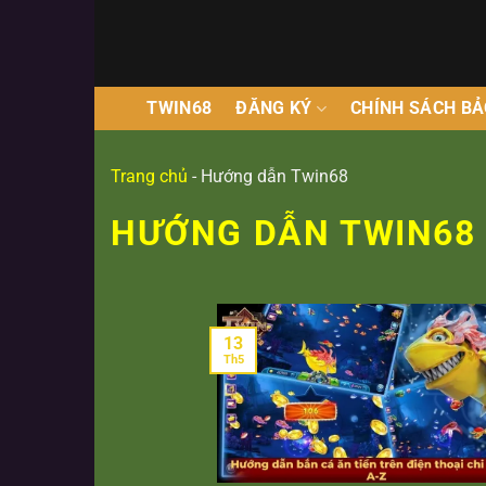
TWIN68
ĐĂNG KÝ
CHÍNH SÁCH B
Trang chủ
-
Hướng dẫn Twin68
HƯỚNG DẪN TWIN68
13
Th5