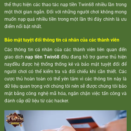
thể thực hiện các thao tác nạp tiền Twin68 nhiều lần trong
một thời gian ngắn. Đối với những người chơi không mong
muốn nạp quá nhiều tiền trong một lần thì đây chính là ưu
điểm nổi bật nhất.
Bảo mật tuyệt đối thông tin cá nhân của các thành viên
Các thông tin cá nhân của các thành viên liên quan đến
giao dịch
nạp tiền Twin68
đều đang hỗ trợ game thủ hiện
nayđều được hệ thống thống kê và bảo mật tuyệt đối để
người chơi có thể kiểm tra và đối chiếu khi cần thiết. Các
cược thủ hoàn toàn có thể yên tâm vì các thông tin này là
dữ liệu quan trọng với chúng tôi nên sẽ được chúng tôi bảo
mật bằng công nghệ mã hóa, ngăn chặn việc tấn công và
đánh cắp dữ liệu từ các hacker.