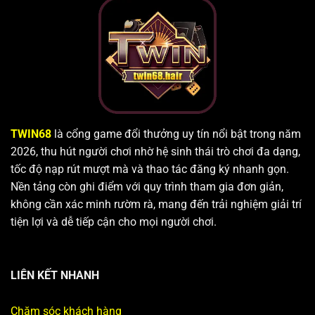
TWIN68
là cổng game đổi thưởng uy tín nổi bật trong năm
2026, thu hút người chơi nhờ hệ sinh thái trò chơi đa dạng,
tốc độ nạp rút mượt mà và thao tác đăng ký nhanh gọn.
Nền tảng còn ghi điểm với quy trình tham gia đơn giản,
không cần xác minh rườm rà, mang đến trải nghiệm giải trí
tiện lợi và dễ tiếp cận cho mọi người chơi.
LIÊN KẾT NHANH
Chăm sóc khách hàng