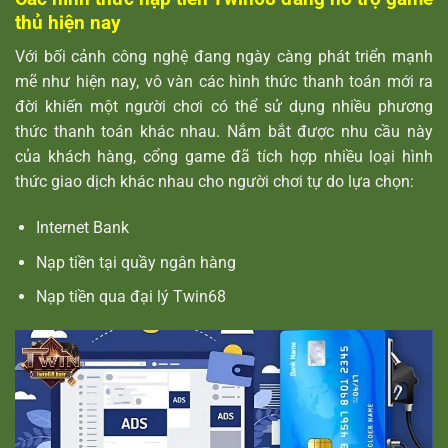
thủ hiện nay
Với bối cảnh công nghệ đang ngày càng phát triển mạnh
mẽ như hiện nay, vô vàn các hình thức thanh toán mới ra
đời khiến một người chơi có thể sử dụng nhiều phương
thức thanh toán khác nhau. Nắm bắt được nhu cầu này
của khách hàng, cổng game đã tích hợp nhiều loại hình
thức giao dịch khác nhau cho người chơi tự do lựa chọn:
Internet Bank
Nạp tiền tại quầy ngân hàng
Nạp tiền qua đại lý Twin68