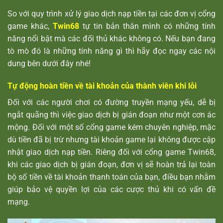
So với quy trình xử lý giao dịch nạp tiền tại các đơn vị cổng
game khác,
Twin68
tự tin bản thân mình có những tính
năng nổi bật mà các đối thủ khác không có. Nếu bạn đang
tò mò đó là những tính năng gì thì hãy đọc ngay các nội
dung bên dưới đây nhé!
Tự động hoàn tiền về tài khoản của thành viên khi lỗi
Đối với các người chơi có đường truyền mạng yếu, dễ bị
ngắt quãng thì việc giao dịch bị gián đoạn như một cơn ác
mộng. Đối với một số cổng game kém chuyên nghiệp, mặc
dù tiền đã bị trừ nhưng tài khoản game lại không được cập
nhật giao dịch nạp tiền. Riêng đối với cổng game Twin68,
khi các giao dịch bị gián đoạn, đơn vị sẽ hoàn trả lại toàn
bộ số tiền về tài khoản thanh toán của bạn, điều bạn nhằm
giúp bảo vệ quyền lợi của các cược thủ khi có vấn đề
mạng.