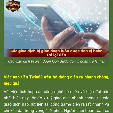
Các giao dịch bị gián đoạn luôn được đơn vị hoàn trả lại tiền
Việc nạp tiền Twin68 trên hệ thống diễn ra nhanh chóng,
hiệu quả
Với việc tích hợp các công nghệ tiên tiến và hiện đại bậc
nhất hiện nay, tốc độ xử lý giao dịch nhanh chóng thì các
giao dịch nạp, rút tiền tại cổng game diễn ra rất nhanh và
chỉ kéo dài trong vòng 1 -2 phút. Người chơi hoàn toàn có