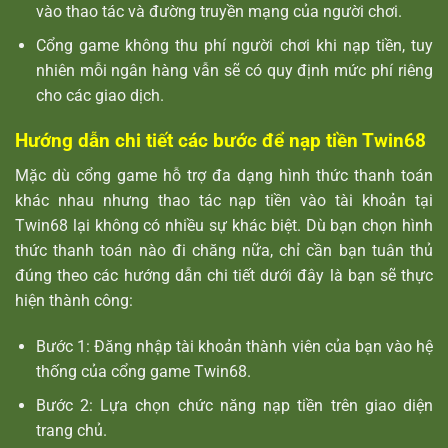
vào thao tác và đường truyền mạng của người chơi.
Cổng game không thu phí người chơi khi nạp tiền, tuy
nhiên mỗi ngân hàng vẫn sẽ có quy định mức phí riêng
cho các giao dịch.
Hướng dẫn chi tiết các bước để nạp tiền Twin68
Mặc dù cổng game hỗ trợ đa dạng hình thức thanh toán
khác nhau nhưng thao tác nạp tiền vào tài khoản tại
Twin68 lại không có nhiều sự khác biệt. Dù bạn chọn hình
thức thanh toán nào đi chăng nữa, chỉ cần bạn tuân thủ
đúng theo các hướng dẫn chi tiết dưới đây là bạn sẽ thực
hiện thành công:
Bước 1: Đăng nhập tài khoản thành viên của bạn vào hệ
thống của cổng game Twin68.
Bước 2: Lựa chọn chức năng nạp tiền trên giao diện
trang chủ.