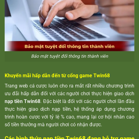
Bảo mật tuyệt đối thông tin thành viên
Khuyến mãi hấp dẫn đến từ cổng game Twin68
Trang web cá cược luôn cho ra mắt rất nhiều chương trình
ưu đãi hấp dẫn đối với các người chơi thực hiện giao dịch
nạp tiền Twin68
. Đặc biệt là đối với các người chơi lần đầu
thực hiện giao dịch nạp tiền, hệ thống áp dụng chương
trình hoàn cược với tỷ lệ % cao, mang lại cơ hội nhân cao
số tiền thưởng mà người chơi có nhận được.
Các hình thức nạp tiền Twin68 đang hỗ trợ game