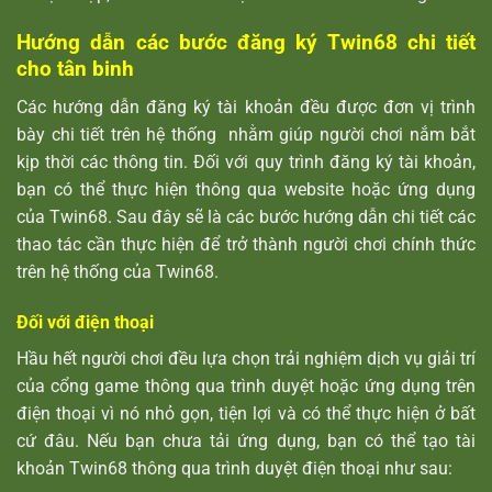
Hướng dẫn các bước đăng ký Twin68 chi tiết
cho tân binh
Các hướng dẫn đăng ký tài khoản đều được đơn vị trình
bày chi tiết trên hệ thống nhằm giúp người chơi nắm bắt
kịp thời các thông tin. Đối với quy trình đăng ký tài khoản,
bạn có thể thực hiện thông qua website hoặc ứng dụng
của Twin68. Sau đây sẽ là các bước hướng dẫn chi tiết các
thao tác cần thực hiện để trở thành người chơi chính thức
trên hệ thống của Twin68.
Đối với điện thoại
Hầu hết người chơi đều lựa chọn trải nghiệm dịch vụ giải trí
của cổng game thông qua trình duyệt hoặc ứng dụng trên
điện thoại vì nó nhỏ gọn, tiện lợi và có thể thực hiện ở bất
cứ đâu. Nếu bạn chưa tải ứng dụng, bạn có thể tạo tài
khoản Twin68 thông qua trình duyệt điện thoại như sau: