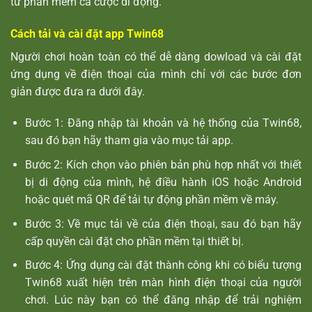
từ phần mềm cá cược di động.
Cách tải và cài đặt app Twin68
Người chơi hoàn toàn có thể dễ dàng dowload và cài đặt
ứng dụng về điện thoại của mình chỉ với các bước đơn
giản được đưa ra dưới đây.
Bước 1: Đăng nhập tài khoản và hệ thống của Twin68,
sau đó bạn hãy tham gia vào mục tải app.
Bước 2: Kích chọn vào phiên bản phù hợp nhất với thiết
bị di động của mình, hệ điều hành iOS hoặc Android
hoặc quét mã QR để tải tự động phần mềm về máy.
Bước 3: Về mục tải về của điện thoại, sau đó bạn hãy
cấp quyền cài đặt cho phần mềm tại thiết bị.
Bước 4: Ứng dụng cài đặt thành công khi có biểu tượng
Twin68 xuất hiện trên màn hình điện thoại của người
chơi. Lúc này bạn có thể đăng nhập để trải nghiệm