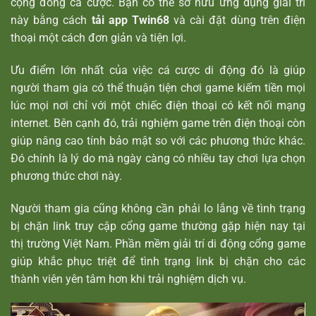
cộng đồng cá cược. Bạn có thể sở hữu ứng dụng giải trí
này bằng cách
tải app Twin68
và cài đặt dùng trên điện
thoại một cách đơn giản và tiện lợi.
Ưu điểm lớn nhất của việc cá cược di động đó là giúp
người tham gia có thể thuận tiện chơi game kiếm tiền mọi
lúc mọi nơi chỉ với một chiếc điện thoại có kết nối mạng
internet. Bên cạnh đó, trải nghiệm game trên điện thoại còn
giúp nâng cao tính bảo mật so với các phương thức khác.
Đó chính là lý do mà ngày càng có nhiều tay chơi lựa chọn
phương thức chơi này.
Người tham gia cũng không cần phải lo lắng về tình trạng
bị chặn link truy cập cổng game thường gặp hiện nay tại
thị trường Việt Nam. Phần mềm giải trí di động cổng game
giúp khắc phục triệt để tình trạng link bị chặn cho các
thành viên yên tâm hơn khi trải nghiệm dịch vụ.