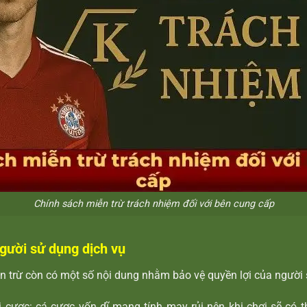
Chính sách miễn trừ trách nhiệm đối với bên cung cấp
gười sử dụng dịch vụ
n trừ còn có một số nội dung nhằm bảo vệ quyền lợi của người 
ơi cược: cá cược vốn dĩ mang tính may rủi nên khi chơi sẽ c