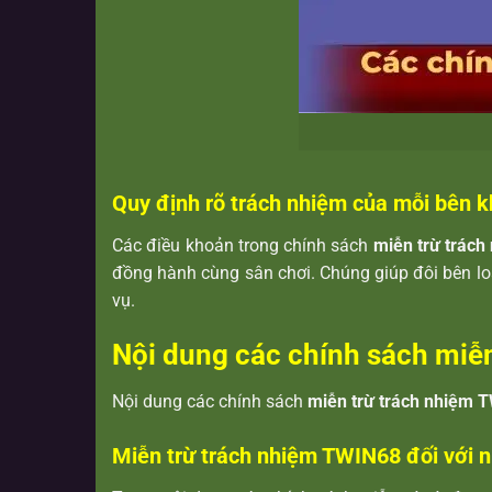
Quy định rõ trách nhiệm của mỗi bên kh
Các điều khoản trong chính sách
miễn trừ trách
đồng hành cùng sân chơi. Chúng giúp đôi bên lo
vụ.
Nội dung các chính sách miễ
Nội dung các chính sách
miễn trừ trách nhiệm 
Miễn trừ trách nhiệm TWIN68 đối với 