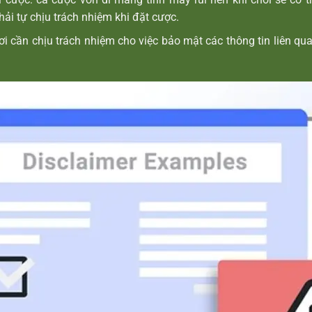
i tự chịu trách nhiệm khi đặt cược.
ơi cần chịu trách nhiệm cho việc bảo mật các thông tin liên q