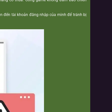
uan đến tài khoản đăng nhập của mình để tránh bị