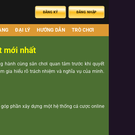
ĐĂNG KÝ
ĐĂNG NHẬP
ÀNG
ĐẠI LÝ
HƯỚNG DẪN
TRÒ CHƠI
t mới nhất
g hành cùng sân chơi quan tâm trước khi quyết
am gia hiểu rõ trách nhiệm và nghĩa vụ của mình.
 góp phần xây dựng một hệ thống cá cược online