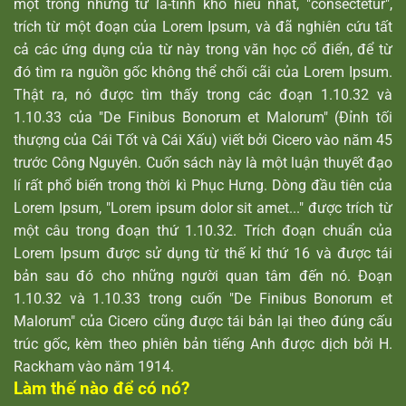
một trong những từ la-tinh khó hiểu nhất, "consectetur",
trích từ một đoạn của Lorem Ipsum, và đã nghiên cứu tất
cả các ứng dụng của từ này trong văn học cổ điển, để từ
đó tìm ra nguồn gốc không thể chối cãi của Lorem Ipsum.
Thật ra, nó được tìm thấy trong các đoạn 1.10.32 và
1.10.33 của "De Finibus Bonorum et Malorum" (Đỉnh tối
thượng của Cái Tốt và Cái Xấu) viết bởi Cicero vào năm 45
trước Công Nguyên. Cuốn sách này là một luận thuyết đạo
lí rất phổ biến trong thời kì Phục Hưng. Dòng đầu tiên của
Lorem Ipsum, "Lorem ipsum dolor sit amet..." được trích từ
một câu trong đoạn thứ 1.10.32. Trích đoạn chuẩn của
Lorem Ipsum được sử dụng từ thế kỉ thứ 16 và được tái
bản sau đó cho những người quan tâm đến nó. Đoạn
1.10.32 và 1.10.33 trong cuốn "De Finibus Bonorum et
Malorum" của Cicero cũng được tái bản lại theo đúng cấu
trúc gốc, kèm theo phiên bản tiếng Anh được dịch bởi H.
Rackham vào năm 1914.
Làm thế nào để có nó?