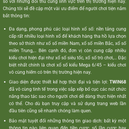
so với những đối thủ cùng lĩnh vực trên thị trường hiện nay.
Chúng tôi sẽ đề cập một vài ưu điểm để người chơi tiện nắm
bắt thông tin:
Đa dạng, phong phú các loại hình xổ số: nền tảng cung
cấp rất nhiều loại hình xổ để khách hàng tha hồ lựa chọn
theo sở thích như xổ số miền Nam, xổ số miền Bắc, xổ số
miền Trung,… Bên cạnh đó, đơn vị còn cung cấp nhiều
kiểu chơi hiện đại như xổ số siêu tốc, xố số trò chơi,… Đặc
biệt nhất chính là chơi xổ số kiểu Mega 6/45 – kiểu chơi
vô cùng hiếm có trên thị trường hiện nay.
Giao diện được thiết kế hợp thời đại và tiện lợi:
TWIN68
đã vô cùng tinh tế trong việc sắp xếp bố cục các nút chức
năng thao tác sao cho người chơi dễ dàng thực hiện nhất
có thể. Cho dù bạn truy cập và sử dụng trang web lần
đầu tiên cũng sẽ nhanh chóng làm quen.
Bảo mật tuyệt đối những thông tin giao dịch: bất kỳ một
thông tin nào liên quan đến tiền cược, số lần cược hay