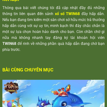
Thông qua bài viết chúng tôi đã cập nhật đầy đủ những
thông tin liên quan đến sảnh
xổ số TWIN68
đầy hấp dẫn.
Nếu bạn đang tìm kiếm một sân chơi sở hữu mức trả thưởng
hấp dẫn cùng với sự uy tín, minh bạch thì đây chắc chắn là
một sự lựa chọn hoàn hảo dành cho bạn. Còn chần chờ gì
nữa mà không nhanh tay đăng ký tài khoản hội viên
TWIN68
để rinh về những phần quà hấp dẫn đang chờ bạn
phía trước.
BÀI CÙNG CHUYÊN MỤC