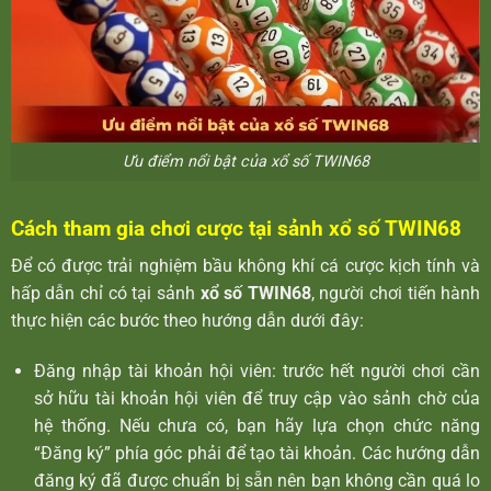
Ưu điểm nổi bật của xổ số TWIN68
Cách tham gia chơi cược tại sảnh xổ số TWIN68
Để có được trải nghiệm bầu không khí cá cược kịch tính và
hấp dẫn chỉ có tại sảnh
xổ số TWIN68
, người chơi tiến hành
thực hiện các bước theo hướng dẫn dưới đây:
Đăng nhập tài khoản hội viên: trước hết người chơi cần
sở hữu tài khoản hội viên để truy cập vào sảnh chờ của
hệ thống. Nếu chưa có, bạn hãy lựa chọn chức năng
“Đăng ký” phía góc phải để tạo tài khoản. Các hướng dẫn
đăng ký đã được chuẩn bị sẵn nên bạn không cần quá lo