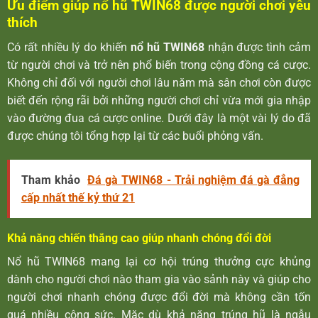
Ưu điểm giúp nổ hũ TWIN68 được người chơi yêu
thích
Có rất nhiều lý do khiến
nổ hũ TWIN68
nhận được tình cảm
từ người chơi và trở nên phổ biến trong cộng đồng cá cược.
Không chỉ đối với người chơi lâu năm mà sân chơi còn được
biết đến rộng rãi bởi những người chơi chỉ vừa mới gia nhập
vào đường đua cá cược online. Dưới đây là một vài lý do đã
được chúng tôi tổng hợp lại từ các buổi phỏng vấn.
Tham khảo
Đá gà TWIN68 - Trải nghiệm đá gà đẳng
cấp nhất thế kỷ thứ 21
Khả năng chiến thắng cao giúp nhanh chóng đổi đời
Nổ hũ TWIN68 mang lại cơ hội trúng thưởng cực khủng
dành cho người chơi nào tham gia vào sảnh này và giúp cho
người chơi nhanh chóng được đổi đời mà không cần tốn
quá nhiều công sức. Mặc dù khả năng trúng hũ là ngẫu