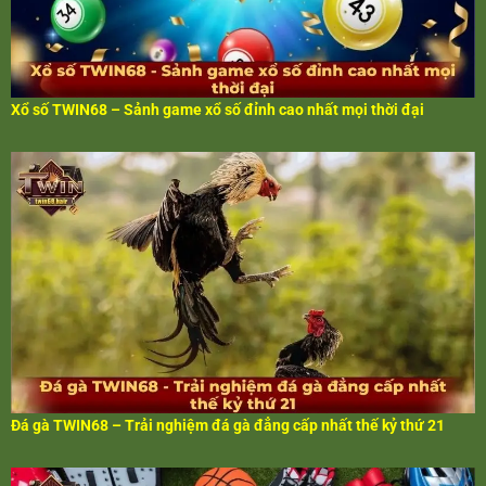
Xổ số TWIN68 – Sảnh game xổ số đỉnh cao nhất mọi thời đại
Đá gà TWIN68 – Trải nghiệm đá gà đẳng cấp nhất thế kỷ thứ 21