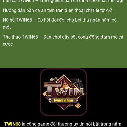
Bắn cá TWIN68 – Trải nghiệm bắn cá đỉnh cao nhất thời đại
Hướng dẫn bắn cá ăn tiền trên điện thoại chi tiết từ A-Z
Nổ hũ TWIN68 – Cơ hội đổi đời cho bet thủ ngàn năm có
một
Thể thao TWIN68 – Sân chơi gây sốt cộng đồng đam mê cá
cược
TWIN68
là cổng game đổi thưởng uy tín nổi bật trong năm