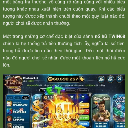
một bảng trả thưởng vô cùng rõ ràng cùng với nhiều biểu
tượng khác nhau xuất hiện trên cuộn quay. Khi các biểu
tượng này được xếp thành chuỗi theo một quy luật nào đó,
người chơi sẽ được nhận thưởng.
Một trong những cơ chế đặc biệt của sảnh
nổ hũ TWIN68
chính là hệ thống trả tiền thưởng tích lũy, nghĩa là số tiền
trong hũ được tích dần theo thời gian. Đến một thời điểm
nào đó người chơi sẽ nhận được một khoản tiền nổ hũ cực
lớn.