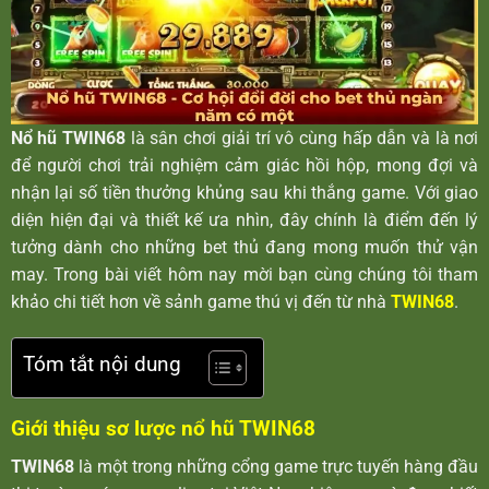
Nổ hũ TWIN68
là sân chơi giải trí vô cùng hấp dẫn và là nơi
để người chơi trải nghiệm cảm giác hồi hộp, mong đợi và
nhận lại số tiền thưởng khủng sau khi thắng game. Với giao
diện hiện đại và thiết kế ưa nhìn, đây chính là điểm đến lý
tưởng dành cho những bet thủ đang mong muốn thử vận
may. Trong bài viết hôm nay mời bạn cùng chúng tôi tham
khảo chi tiết hơn về sảnh game thú vị đến từ nhà
TWIN68
.
Tóm tắt nội dung
Giới thiệu sơ lược nổ hũ TWIN68
TWIN68
là một trong những cổng game trực tuyến hàng đầu