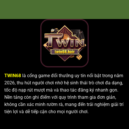
Kết quả ấn tượng trong quá trình phát triển của brand
Nhà cái đã ghi dấu nhiều cột mốc ấn tượng, khẳng định
vị thế vững chắc trên thị trường cá cược trực tuyến.
TWIN68
là cổng game đổi thưởng uy tín nổi bật trong năm
Không chỉ chú trọng mở rộng quy mô,
TWIN68 link
còn
2026, thu hút người chơi nhờ hệ sinh thái trò chơi đa dạng,
tập trung nâng cao chất lượng dịch vụ, cải tiến công
tốc độ nạp rút mượt mà và thao tác đăng ký nhanh gọn.
nghệ và tối ưu hóa trải nghiệm người dùng.
Nền tảng còn ghi điểm với quy trình tham gia đơn giản,
không cần xác minh rườm rà, mang đến trải nghiệm giải trí
Kết quả nổi
tiện lợi và dễ tiếp cận cho mọi người chơi.
Nhóm thành tựu
Chỉ số
bật
2023: 4.000.000 →
Tăng trưởng
Quy mô người dùng