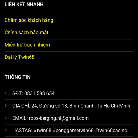
2026: 6.000.000
~8 lần
LIÊN KẾT NHANH
Người dùng hoạt
180.000 → 200.000
Ổn định cao
động/tháng
Chăm sóc khách hàng
Doanh thu
2,5M USD → 24,5M USD
>180%/năm
Chính sách bảo mật
Thị trường hoạt
Mở rộng
3 → 12 quốc gia
động
mạnh
Miễn trừ trách nhiệm
Danh mục sản
1.000+ trò chơi
Đa dạng
Đại lý Twin68
phẩm
Cải thiện trải
Tỷ lệ giữ chân
45% → 62%
nghiệm
THÔNG TIN
Gần như liên
Uptime hệ thống
99,5% → 99,95%
tục
SĐT: 0831 598 654
Danh sách các trò chơi nổi bật tại TWIN 68
ĐỊA CHỈ: 24, Đường số 13, Bình Chánh, Tp.Hồ Chí Minh
Một trong những yếu tố giúp
nhà cái
TWIN68
thu hút
EMAIL:
roos-berging.nl@gmail.com
đông đảo người chơi chính là hệ thống trò chơi đa
HASTAG: #twin68 #conggametwin68 #twin68casino
dạng và liên tục được cập nhật. Tại đây, người chơi có