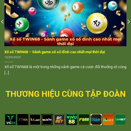
Tính đến nay, nhà cái đã thu hút hơn 6 triệu thành viên
tham gia, với khoảng 200.000 lượt truy cập mỗi ngày
để cá cược và giao dịch nhanh chóng, an toàn—một
minh chứng rõ ràng cho uy tín, chất lượng và sự chuyên
nghiệp mà TWIN68 luôn hướng đến.
Nhờ đội ngũ chuyên gia giàu kinh nghiệm và ban lãnh
đạo tài năng, sân chơi không ngừng đạt được những
Xổ số TWIN68 – Sảnh game xổ số đỉnh cao nhất mọi thời đại
13/05/2025
thành tựu ấn tượng, mở rộng ảnh hưởng trên thị trường
Châu Á. Đặc biệt,
TWIN 68
còn hợp tác với nhiều nhà
Xổ số TWIN68 là một trong những sảnh game cá cược đổi thưởng vô cùng
phát hành game uy tín, mang đến cho người chơi
[...]
những sản phẩm giải trí hấp dẫn và chất lượng nhất.
THƯƠNG HIỆU CÙNG TẬP ĐOÀN
Tổng hợp kết quả ấn tượng của nhà cái
TWIN68