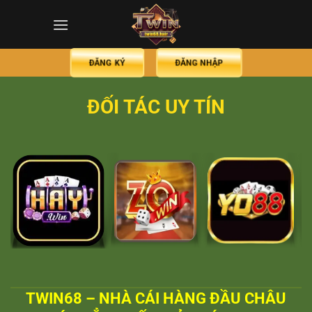
ĐĂNG KÝ
ĐĂNG NHẬP
ĐỐI TÁC UY TÍN
TWIN68 – NHÀ CÁI HÀNG ĐẦU CHÂU