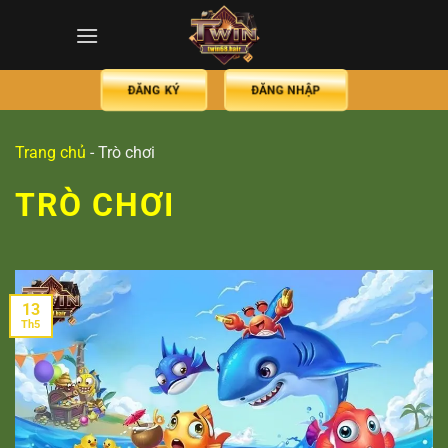
ĐĂNG KÝ
ĐĂNG NHẬP
Trang chủ
-
Trò chơi
TRÒ CHƠI
13
Th5