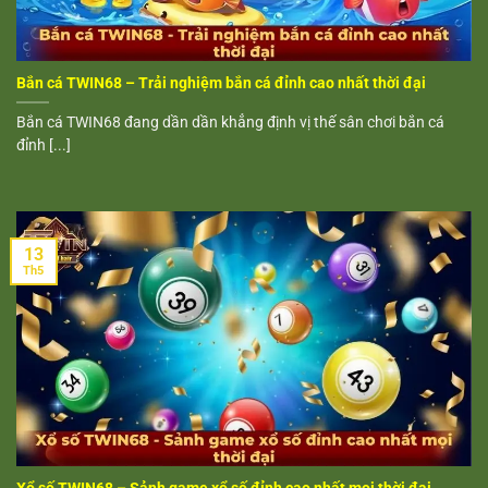
Bắn cá TWIN68 – Trải nghiệm bắn cá đỉnh cao nhất thời đại
Bắn cá TWIN68 đang dần dần khẳng định vị thế sân chơi bắn cá
đỉnh [...]
13
Th5