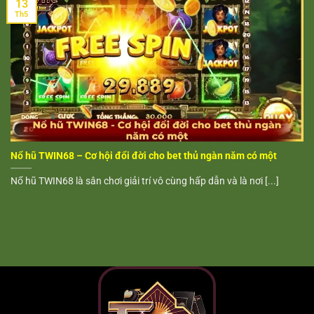
13
Th5
Nổ hũ TWIN68 – Cơ hội đổi đời cho bet thủ ngàn năm có một
Nổ hũ TWIN68 là sân chơi giải trí vô cùng hấp dẫn và là nơi [...]