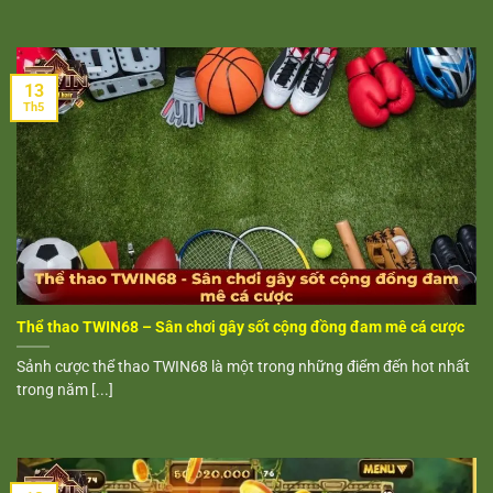
13
Th5
Thể thao TWIN68 – Sân chơi gây sốt cộng đồng đam mê cá cược
Sảnh cược thể thao TWIN68 là một trong những điểm đến hot nhất
trong năm [...]