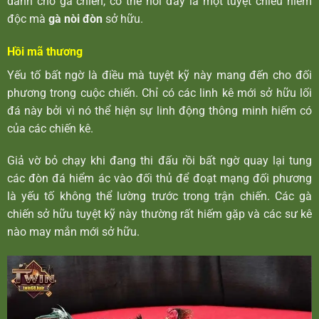
dành cho gà chiến, có thể nói đây là một tuyệt chiêu hiểm
độc mà
gà nòi đòn
sở hữu.
Hồi mã thương
Yếu tố bất ngờ là điều mà tuyệt kỹ này mang đến cho đối
phương trong cuộc chiến. Chỉ có các linh kê mới sở hữu lối
đá này bởi vì nó thể hiện sự linh động thông minh hiếm có
của các chiến kê.
Giả vờ bỏ chạy khi đang thi đấu rồi bất ngờ quay lại tung
các đòn đá hiểm ác vào đối thủ để đoạt mạng đối phương
là yếu tố không thể lường trước trong trận chiến. Các gà
chiến sở hữu tuyệt kỹ này thường rất hiếm gặp và các sư kê
nào may mắn mới sở hữu.