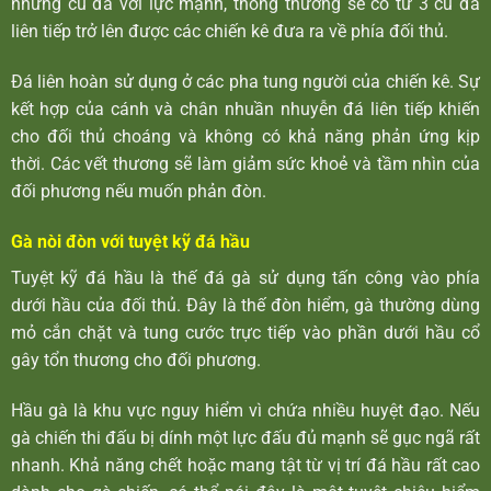
những cú đá với lực mạnh, thông thường sẽ có từ 3 cú đá
liên tiếp trở lên được các chiến kê đưa ra về phía đối thủ.
Đá liên hoàn sử dụng ở các pha tung người của chiến kê. Sự
kết hợp của cánh và chân nhuần nhuyễn đá liên tiếp khiến
cho đối thủ choáng và không có khả năng phản ứng kịp
thời. Các vết thương sẽ làm giảm sức khoẻ và tầm nhìn của
đối phương nếu muốn phản đòn.
Gà nòi đòn với tuyệt kỹ đá hầu
Tuyệt kỹ đá hầu là thế đá gà sử dụng tấn công vào phía
dưới hầu của đối thủ. Đây là thế đòn hiểm, gà thường dùng
mỏ cắn chặt và tung cước trực tiếp vào phần dưới hầu cổ
gây tổn thương cho đối phương.
Hầu gà là khu vực nguy hiểm vì chứa nhiều huyệt đạo. Nếu
gà chiến thi đấu bị dính một lực đấu đủ mạnh sẽ gục ngã rất
nhanh. Khả năng chết hoặc mang tật từ vị trí đá hầu rất cao