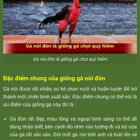
Gà nòi đòn là giống gà chọi quý hiếm
Đặc điểm chung của giống gà nòi đòn
Gà nòi được rất nhiều sư kê chọn nuôi và huấn luyện để trở
thành một chiến binh xuất sắc. Đặc điểm chung có thể nói là
ưu điểm của giống gà này đó là :
Gà đòn rất đẹp, màu lông và ngoại hình sáng có thể dễ
dàng nhận biết, bên cạnh đó nhìn vào tướng đi và bộ cựa
của gà rất sắc sảo. Đôi mắt gà nòi tinh anh và toát lên vẻ