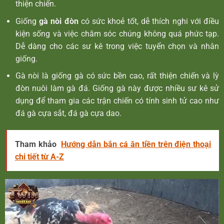
thiện chiến.
Giống
gà nòi đòn
có sức khoẻ tốt, dễ thích nghi với điều
kiện sống và việc chăm sóc chúng không quá phức tạp.
Dễ dàng cho các sư kê trong việc tuyển chọn và nhân
giống.
Gà nòi là giống gà có sức bền cao, rất thiện chiến và lỳ
đòn nuôi làm gà đá. Giống gà này được nhiều sư kê sử
dụng để tham gia các trận chiến có tính sinh tử cao như
đá gà cựa sắt, đá gà cựa dao.
Tham khảo
Hướng dẫn bắn cá ăn tiền trên điện thoại
chi tiết từ A-Z