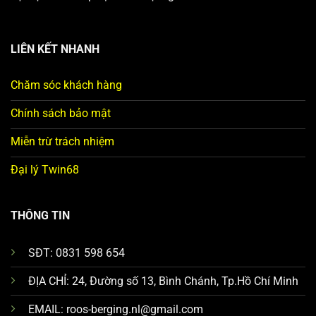
LIÊN KẾT NHANH
Chăm sóc khách hàng
Chính sách bảo mật
Miễn trừ trách nhiệm
Đại lý Twin68
THÔNG TIN
SĐT: 0831 598 654
ĐỊA CHỈ: 24, Đường số 13, Bình Chánh, Tp.Hồ Chí Minh
EMAIL:
roos-berging.nl@gmail.com